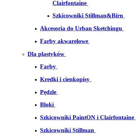
Clairfontaine
Szkicowniki Stillman&Birn
Akcesoria do Urban Sketchingu
Farby akwarelowe
Dla plastyków
Farby
Kredki i cienkopisy
Pędzle
Bloki
Szkicowniki PaintON i Clairfontaine
Szkicowniki Stillman