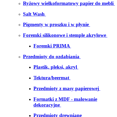
Ryżowy wielkoformatowy papier do mebli
Salt Wash
Pigmenty w proszku i w płynie
Foremki silikonowe i stemple akrylowe
Foremki PRIMA
Przedmioty do ozdabiania
Plastik, pleksi, akryl
Tektura/beermat
Przedmioty z masy papierowej
Formatki z MDF - malowanie
dekoracyjne
Przedmioty drewniane