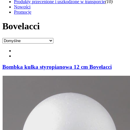
Produkty przecenione i uszkodzone w transporcie
(10)
Nowości
Promocje
Bovelacci
Bombka kulka styropianowa 12 cm Bovelacci