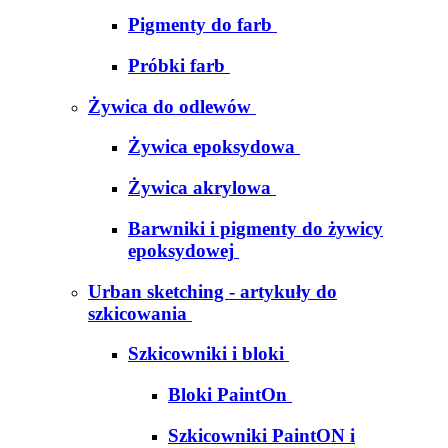
Pigmenty do farb
Próbki farb
Żywica do odlewów
Żywica epoksydowa
Żywica akrylowa
Barwniki i pigmenty do żywicy
epoksydowej
Urban sketching - artykuły do
szkicowania
Szkicowniki i bloki
Bloki PaintOn
Szkicowniki PaintON i