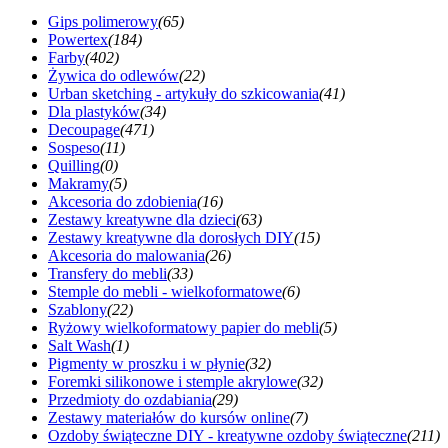
Gips polimerowy
(65)
Powertex
(184)
Farby
(402)
Żywica do odlewów
(22)
Urban sketching - artykuły do szkicowania
(41)
Dla plastyków
(34)
Decoupage
(471)
Sospeso
(11)
Quilling
(0)
Makramy
(5)
Akcesoria do zdobienia
(16)
Zestawy kreatywne dla dzieci
(63)
Zestawy kreatywne dla dorosłych DIY
(15)
Akcesoria do malowania
(26)
Transfery do mebli
(33)
Stemple do mebli - wielkoformatowe
(6)
Szablony
(22)
Ryżowy wielkoformatowy papier do mebli
(5)
Salt Wash
(1)
Pigmenty w proszku i w płynie
(32)
Foremki silikonowe i stemple akrylowe
(32)
Przedmioty do ozdabiania
(29)
Zestawy materiałów do kursów online
(7)
Ozdoby świąteczne DIY - kreatywne ozdoby świąteczne
(211)