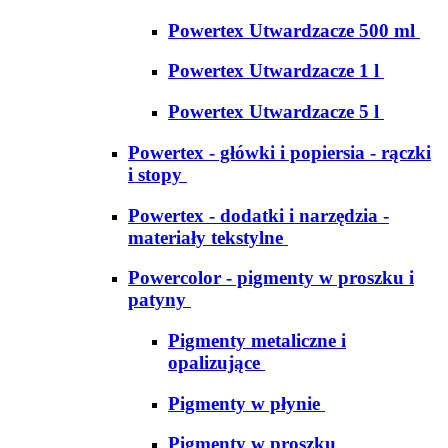
Powertex Utwardzacze 500 ml
Powertex Utwardzacze 1 l
Powertex Utwardzacze 5 l
Powertex - główki i popiersia - rączki
i stopy
Powertex - dodatki i narzędzia -
materiały tekstylne
Powercolor - pigmenty w proszku i
patyny
Pigmenty metaliczne i
opalizujące
Pigmenty w płynie
Pigmenty w proszku