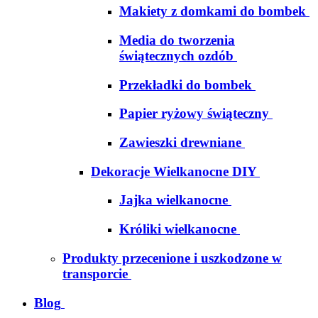
Makiety z domkami do bombek
Media do tworzenia
świątecznych ozdób
Przekładki do bombek
Papier ryżowy świąteczny
Zawieszki drewniane
Dekoracje Wielkanocne DIY
Jajka wielkanocne
Króliki wielkanocne
Produkty przecenione i uszkodzone w
transporcie
Blog