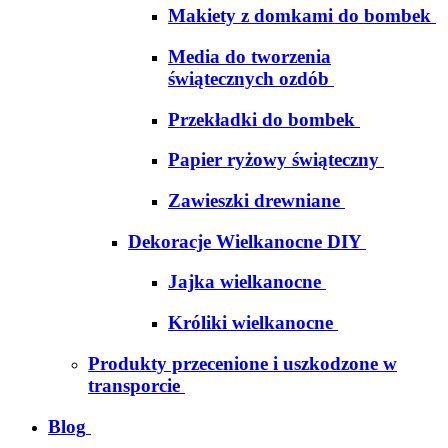
Makiety z domkami do bombek
Media do tworzenia
świątecznych ozdób
Przekładki do bombek
Papier ryżowy świąteczny
Zawieszki drewniane
Dekoracje Wielkanocne DIY
Jajka wielkanocne
Króliki wielkanocne
Produkty przecenione i uszkodzone w
transporcie
Blog