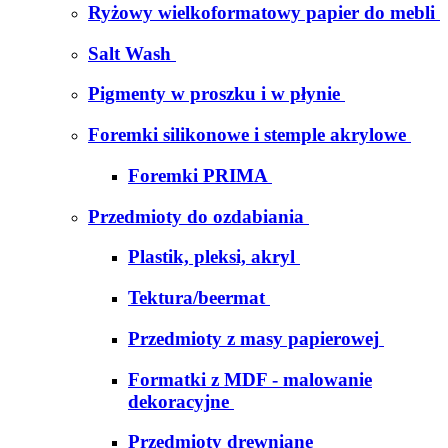
Ryżowy wielkoformatowy papier do mebli
Salt Wash
Pigmenty w proszku i w płynie
Foremki silikonowe i stemple akrylowe
Foremki PRIMA
Przedmioty do ozdabiania
Plastik, pleksi, akryl
Tektura/beermat
Przedmioty z masy papierowej
Formatki z MDF - malowanie
dekoracyjne
Przedmioty drewniane