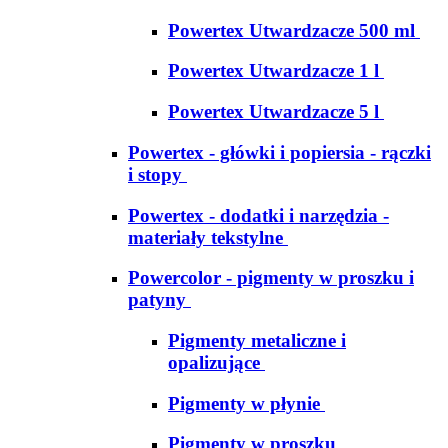
Powertex Utwardzacze 500 ml
Powertex Utwardzacze 1 l
Powertex Utwardzacze 5 l
Powertex - główki i popiersia - rączki
i stopy
Powertex - dodatki i narzędzia -
materiały tekstylne
Powercolor - pigmenty w proszku i
patyny
Pigmenty metaliczne i
opalizujące
Pigmenty w płynie
Pigmenty w proszku