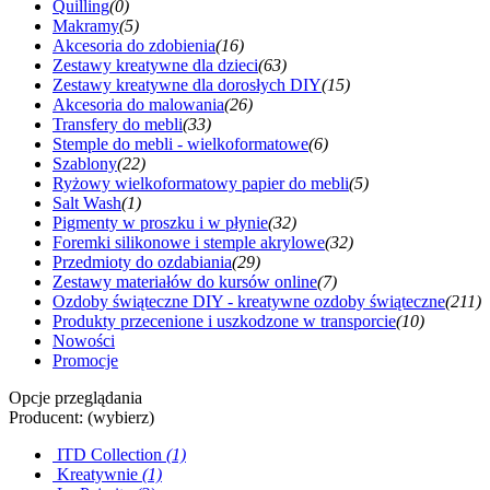
Quilling
(0)
Makramy
(5)
Akcesoria do zdobienia
(16)
Zestawy kreatywne dla dzieci
(63)
Zestawy kreatywne dla dorosłych DIY
(15)
Akcesoria do malowania
(26)
Transfery do mebli
(33)
Stemple do mebli - wielkoformatowe
(6)
Szablony
(22)
Ryżowy wielkoformatowy papier do mebli
(5)
Salt Wash
(1)
Pigmenty w proszku i w płynie
(32)
Foremki silikonowe i stemple akrylowe
(32)
Przedmioty do ozdabiania
(29)
Zestawy materiałów do kursów online
(7)
Ozdoby świąteczne DIY - kreatywne ozdoby świąteczne
(211)
Produkty przecenione i uszkodzone w transporcie
(10)
Nowości
Promocje
Opcje przeglądania
Producent: (wybierz)
ITD Collection
(1)
Kreatywnie
(1)