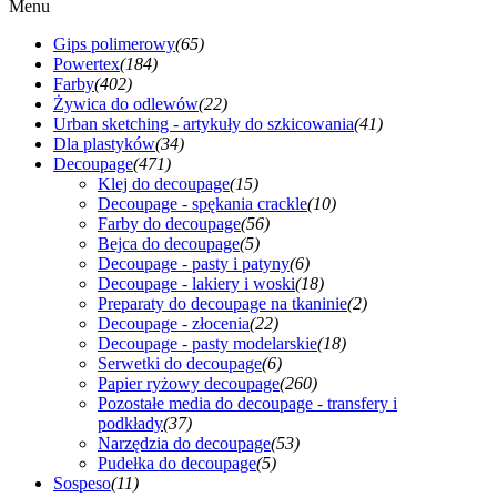
Menu
Gips polimerowy
(65)
Powertex
(184)
Farby
(402)
Żywica do odlewów
(22)
Urban sketching - artykuły do szkicowania
(41)
Dla plastyków
(34)
Decoupage
(471)
Klej do decoupage
(15)
Decoupage - spękania crackle
(10)
Farby do decoupage
(56)
Bejca do decoupage
(5)
Decoupage - pasty i patyny
(6)
Decoupage - lakiery i woski
(18)
Preparaty do decoupage na tkaninie
(2)
Decoupage - złocenia
(22)
Decoupage - pasty modelarskie
(18)
Serwetki do decoupage
(6)
Papier ryżowy decoupage
(260)
Pozostałe media do decoupage - transfery i
podkłady
(37)
Narzędzia do decoupage
(53)
Pudełka do decoupage
(5)
Sospeso
(11)