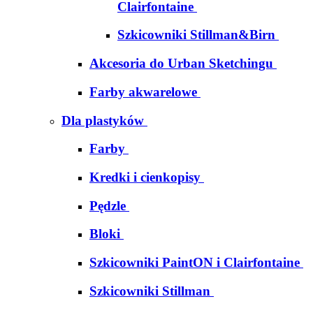
Clairfontaine
Szkicowniki Stillman&Birn
Akcesoria do Urban Sketchingu
Farby akwarelowe
Dla plastyków
Farby
Kredki i cienkopisy
Pędzle
Bloki
Szkicowniki PaintON i Clairfontaine
Szkicowniki Stillman