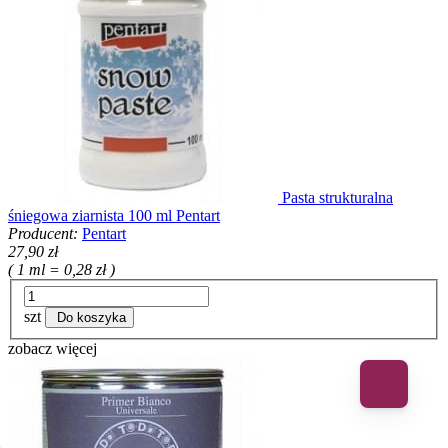
Pasta strukturalna
śniegowa ziarnista 100 ml Pentart
Producent:
Pentart
27,90 zł
( 1 ml = 0,28 zł )
szt
Do koszyka
zobacz więcej