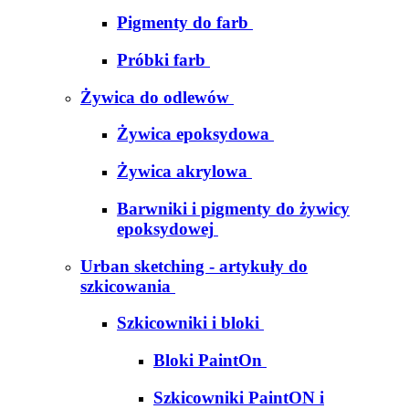
Pigmenty do farb
Próbki farb
Żywica do odlewów
Żywica epoksydowa
Żywica akrylowa
Barwniki i pigmenty do żywicy
epoksydowej
Urban sketching - artykuły do
szkicowania
Szkicowniki i bloki
Bloki PaintOn
Szkicowniki PaintON i