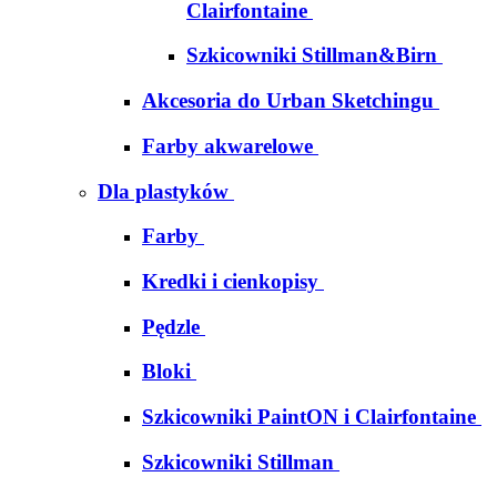
Clairfontaine
Szkicowniki Stillman&Birn
Akcesoria do Urban Sketchingu
Farby akwarelowe
Dla plastyków
Farby
Kredki i cienkopisy
Pędzle
Bloki
Szkicowniki PaintON i Clairfontaine
Szkicowniki Stillman