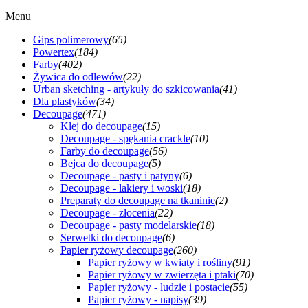
Menu
Gips polimerowy
(65)
Powertex
(184)
Farby
(402)
Żywica do odlewów
(22)
Urban sketching - artykuły do szkicowania
(41)
Dla plastyków
(34)
Decoupage
(471)
Klej do decoupage
(15)
Decoupage - spękania crackle
(10)
Farby do decoupage
(56)
Bejca do decoupage
(5)
Decoupage - pasty i patyny
(6)
Decoupage - lakiery i woski
(18)
Preparaty do decoupage na tkaninie
(2)
Decoupage - złocenia
(22)
Decoupage - pasty modelarskie
(18)
Serwetki do decoupage
(6)
Papier ryżowy decoupage
(260)
Papier ryżowy w kwiaty i rośliny
(91)
Papier ryżowy w zwierzęta i ptaki
(70)
Papier ryżowy - ludzie i postacie
(55)
Papier ryżowy - napisy
(39)