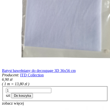
Batyst bawełniany do decoupage 3D 36x56 cm
Producent:
ITD Collection
6,90 zł
( 1 m = 13,80 zł )
szt
Do koszyka
zobacz więcej