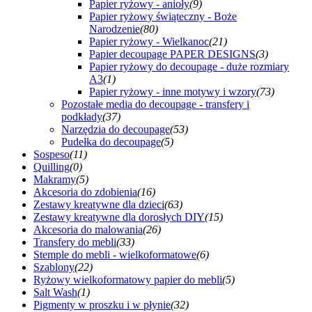
Papier ryżowy - anioły
(9)
Papier ryżowy świąteczny - Boże
Narodzenie
(80)
Papier ryżowy - Wielkanoc
(21)
Papier decoupage PAPER DESIGNS
(3)
Papier ryżowy do decoupage - duże rozmiary
A3
(1)
Papier ryżowy - inne motywy i wzory
(73)
Pozostałe media do decoupage - transfery i
podkłady
(37)
Narzędzia do decoupage
(53)
Pudełka do decoupage
(5)
Sospeso
(11)
Quilling
(0)
Makramy
(5)
Akcesoria do zdobienia
(16)
Zestawy kreatywne dla dzieci
(63)
Zestawy kreatywne dla dorosłych DIY
(15)
Akcesoria do malowania
(26)
Transfery do mebli
(33)
Stemple do mebli - wielkoformatowe
(6)
Szablony
(22)
Ryżowy wielkoformatowy papier do mebli
(5)
Salt Wash
(1)
Pigmenty w proszku i w płynie
(32)