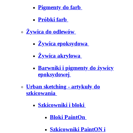
Pigmenty do farb
Próbki farb
Żywica do odlewów
Żywica epoksydowa
Żywica akrylowa
Barwniki i pigmenty do żywicy
epoksydowej
Urban sketching - artykuły do
szkicowania
Szkicowniki i bloki
Bloki PaintOn
Szkicowniki PaintON i