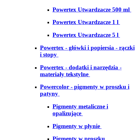
Powertex Utwardzacze 500 ml
Powertex Utwardzacze 1 l
Powertex Utwardzacze 5 l
Powertex - główki i popiersia - rączki
i stopy
Powertex - dodatki i narzędzia -
materiały tekstylne
Powercolor - pigmenty w proszku i
patyny
Pigmenty metaliczne i
opalizujące
Pigmenty w płynie
Pigmenty w proszku