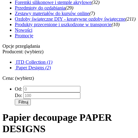
Foremki silikonowe i stemple akrylowe
(32)
Przedmioty do ozdabiania
(29)
Zestawy materiałów do kursów online
(7)
Ozdoby świąteczne DIY - kreatywne ozdoby świąteczne
(211)
Produkty przecenione i uszkodzone w transporcie
(10)
Nowości
Promocje
Opcje przeglądania
Producent: (wybierz)
ITD Collection
(1)
Paper Designs
(2)
Cena: (wybierz)
Od:
Do:
Filtruj
Papier decoupage PAPER
DESIGNS