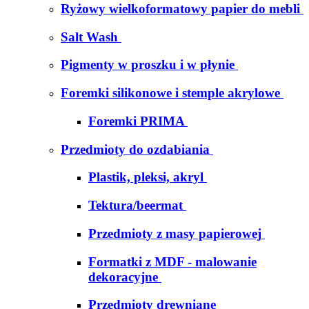
Ryżowy wielkoformatowy papier do mebli
Salt Wash
Pigmenty w proszku i w płynie
Foremki silikonowe i stemple akrylowe
Foremki PRIMA
Przedmioty do ozdabiania
Plastik, pleksi, akryl
Tektura/beermat
Przedmioty z masy papierowej
Formatki z MDF - malowanie
dekoracyjne
Przedmioty drewniane