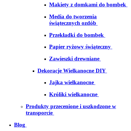
Makiety z domkami do bombek
Media do tworzenia
świątecznych ozdób
Przekładki do bombek
Papier ryżowy świąteczny
Zawieszki drewniane
Dekoracje Wielkanocne DIY
Jajka wielkanocne
Króliki wielkanocne
Produkty przecenione i uszkodzone w
transporcie
Blog