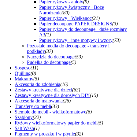
Papier ryżowy - anioły
(9)
Papier ryżowy świąteczny - Boże
Narodzenie
(80)
Papier ryżowy - Wielkanoc
(21)
Papier decoupage PAPER DESIGNS
(3)
Papier ryżowy do decoupage - duże rozmiary
A3
(1)
Papier ryżowy - inne motywy i wzory
(73)
Pozostałe media do decoupage - transfery i
podkłady
(37)
Narzędzia do decoupage
(53)
Pudełka do decoupage
(5)
Sospeso
(11)
Quilling
(0)
Makramy
(5)
Akcesoria do zdobienia
(16)
Zestawy kreatywne dla dzieci
(63)
Zestawy kreatywne dla dorosłych DIY
(15)
Akcesoria do malowania
(26)
Transfery do mebli
(33)
Stemple do mebli - wielkoformatowe
(6)
Szablony
(22)
Ryżowy wielkoformatowy papier do mebli
(5)
Salt Wash
(1)
Pigmenty w proszku i w płynie
(32)