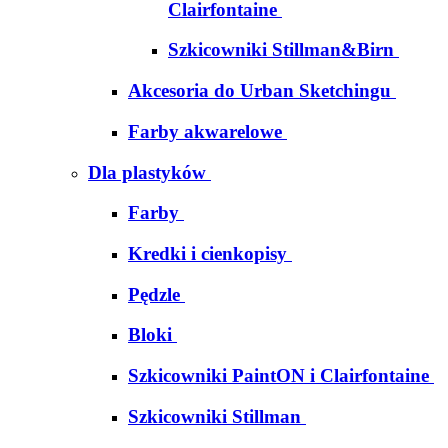
Clairfontaine
Szkicowniki Stillman&Birn
Akcesoria do Urban Sketchingu
Farby akwarelowe
Dla plastyków
Farby
Kredki i cienkopisy
Pędzle
Bloki
Szkicowniki PaintON i Clairfontaine
Szkicowniki Stillman