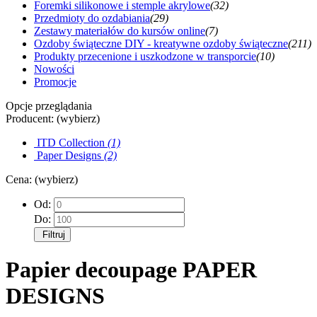
Foremki silikonowe i stemple akrylowe
(32)
Przedmioty do ozdabiania
(29)
Zestawy materiałów do kursów online
(7)
Ozdoby świąteczne DIY - kreatywne ozdoby świąteczne
(211)
Produkty przecenione i uszkodzone w transporcie
(10)
Nowości
Promocje
Opcje przeglądania
Producent: (wybierz)
ITD Collection
(1)
Paper Designs
(2)
Cena: (wybierz)
Od:
Do:
Filtruj
Papier decoupage PAPER
DESIGNS