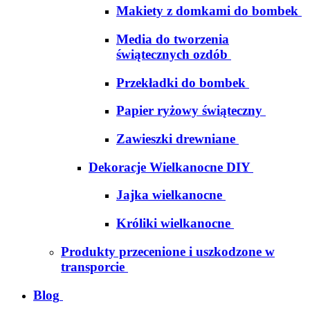
Makiety z domkami do bombek
Media do tworzenia
świątecznych ozdób
Przekładki do bombek
Papier ryżowy świąteczny
Zawieszki drewniane
Dekoracje Wielkanocne DIY
Jajka wielkanocne
Króliki wielkanocne
Produkty przecenione i uszkodzone w
transporcie
Blog