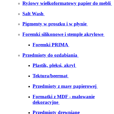
Ryżowy wielkoformatowy papier do mebli
Salt Wash
Pigmenty w proszku i w płynie
Foremki silikonowe i stemple akrylowe
Foremki PRIMA
Przedmioty do ozdabiania
Plastik, pleksi, akryl
Tektura/beermat
Przedmioty z masy papierowej
Formatki z MDF - malowanie
dekoracyjne
Przedmioty drewniane