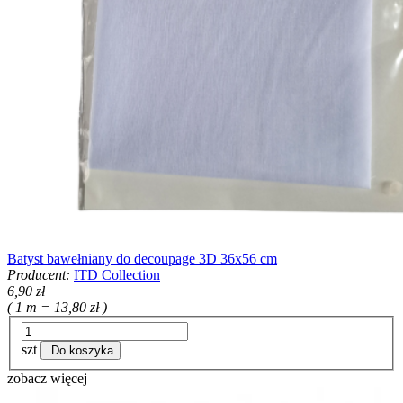
Batyst bawełniany do decoupage 3D 36x56 cm
Producent:
ITD Collection
6,90 zł
( 1 m = 13,80 zł )
szt
Do koszyka
zobacz więcej