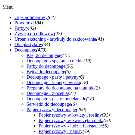
Menu
Gips polimerowy
(64)
Powertex
(184)
Farby
(402)
Żywica do odlewów
(22)
Urban sketching - artykuły do szkicowania
(41)
Dla plastyków
(34)
Decoupage
(470)
Klej do decoupage
(15)
Decoupage - spękania crackle
(10)
Farby do decoupage
(56)
Bejca do decoupage
(5)
Decoupage - pasty i patyny
(6)
Decoupage - lakiery i woski
(18)
Preparaty do decoupage na tkaninie
(2)
Decoupage - złocenia
(21)
Decoupage - pasty modelarskie
(18)
Serwetki do decoupage
(6)
Papier ryżowy decoupage
(260)
Papier ryżowy w kwiaty i rośliny
(91)
Papier ryżowy w zwierzęta i ptaki
(70)
Papier ryżowy - ludzie i postacie
(55)
Papier ryżowy - napisy
(39)