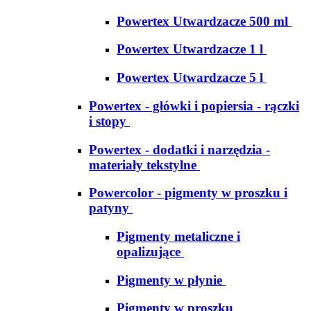
Powertex Utwardzacze 500 ml
Powertex Utwardzacze 1 l
Powertex Utwardzacze 5 l
Powertex - główki i popiersia - rączki
i stopy
Powertex - dodatki i narzędzia -
materiały tekstylne
Powercolor - pigmenty w proszku i
patyny
Pigmenty metaliczne i
opalizujące
Pigmenty w płynie
Pigmenty w proszku