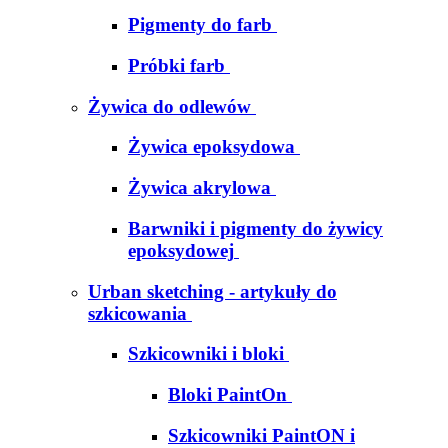
Pigmenty do farb
Próbki farb
Żywica do odlewów
Żywica epoksydowa
Żywica akrylowa
Barwniki i pigmenty do żywicy
epoksydowej
Urban sketching - artykuły do
szkicowania
Szkicowniki i bloki
Bloki PaintOn
Szkicowniki PaintON i